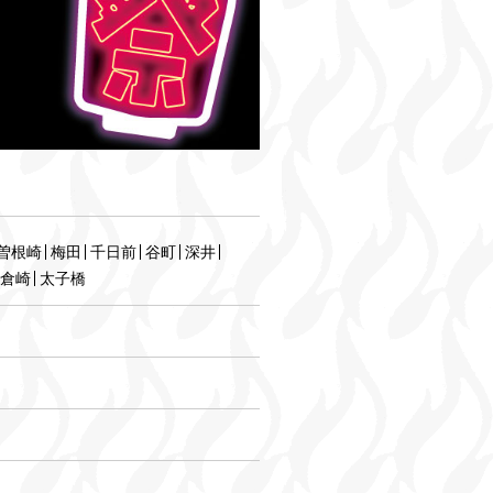
曽根崎
梅田
千日前
谷町
深井
倉崎
太子橋