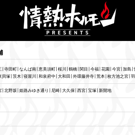
舗
正
寺田町
なんば南
恵美須町
桜川
鶴橋
関目
今福
花園
今宮
加島
東貝塚
茨木
寝屋川
和泉府中
大和田
外環藤井寺
荒本
枚方池之宮
羽
宮
北野坂
姫路みゆき通り
尼崎
大久保
西宮
宝塚
新開地