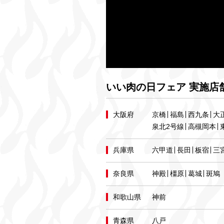
いい肉の日フェア 実施店
大阪府
京橋
福島
西九条
大
泉北2号線
高槻岡本
兵庫県
六甲道
長田
板宿
三
奈良県
神殿
橿原
葛城
斑鳩
和歌山県
神前
青森県
八戸