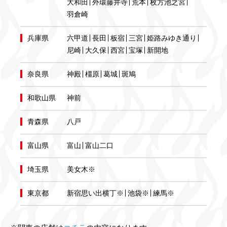
大和田
外環藤井寺
荒本
枚方池之宮
羽倉崎
兵庫県
六甲道
長田
板宿
三宮
姫路みゆき通り
尼崎
大久保
西宮
宝塚
新開地
奈良県
神殿
橿原
葛城
斑鳩
和歌山県
神前
青森県
八戸
富山県
富山
富山二口
埼玉県
美女木※
東京都
新宿思い出横丁※
池袋※
練馬※