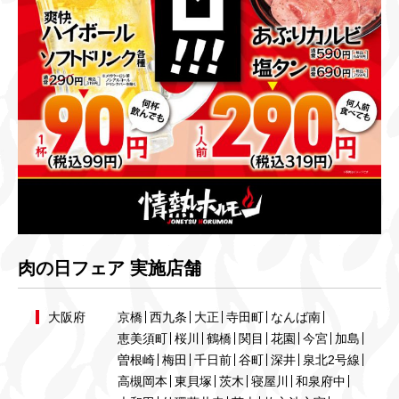
肉の日フェア 実施店舗
大阪府
京橋
西九条
大正
寺田町
なんば南
恵美須町
桜川
鶴橋
関目
花園
今宮
加島
曽根崎
梅田
千日前
谷町
深井
泉北2号線
高槻岡本
東貝塚
茨木
寝屋川
和泉府中