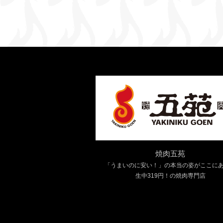
焼肉五苑
「うまいのに安い！」の本当の姿がここに
生中319円！の焼肉専門店